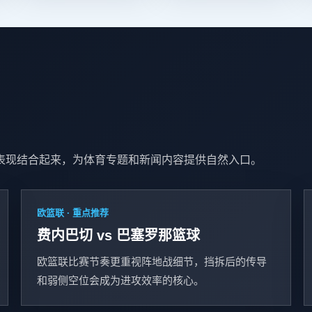
表现结合起来，为体育专题和新闻内容提供自然入口。
欧篮联 · 重点推荐
费内巴切 vs 巴塞罗那篮球
欧篮联比赛节奏更重视阵地战细节，挡拆后的传导
和弱侧空位会成为进攻效率的核心。