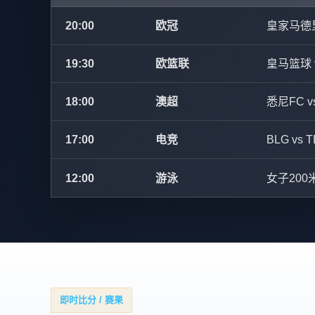
20:00
欧冠
皇家马德里
19:30
欧篮联
皇马篮球 
18:00
澳超
悉尼FC 
17:00
电竞
BLG vs 
12:00
游泳
女子200
即时比分 / 赛果