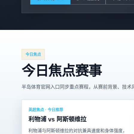
今日焦点
今日焦点赛事
半岛体育官网入口同步重点赛程，从赛前背景、技术
英超焦点 · 今日推荐
利物浦 vs 阿斯顿维拉
利物浦与阿斯顿维拉的对抗兼具速度和身体强度，