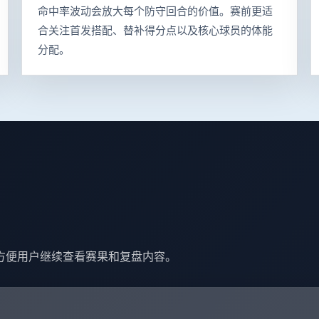
命中率波动会放大每个防守回合的价值。赛前更适
合关注首发搭配、替补得分点以及核心球员的体能
分配。
方便用户继续查看赛果和复盘内容。