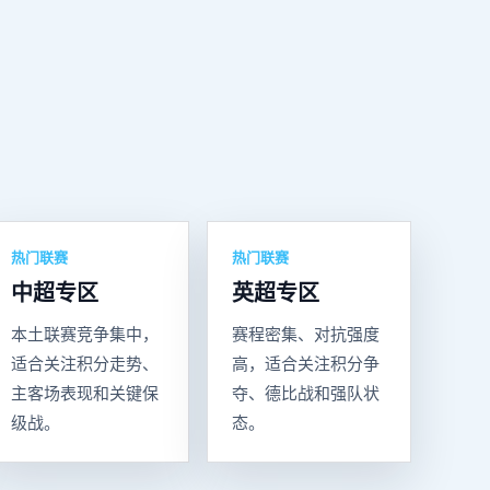
热门联赛
热门联赛
中超专区
英超专区
本土联赛竞争集中，
赛程密集、对抗强度
适合关注积分走势、
高，适合关注积分争
主客场表现和关键保
夺、德比战和强队状
级战。
态。