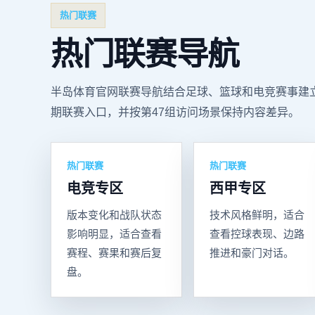
热门联赛
热门联赛导航
半岛体育官网联赛导航结合足球、篮球和电竞赛事建
期联赛入口，并按第47组访问场景保持内容差异。
热门联赛
热门联赛
电竞专区
西甲专区
版本变化和战队状态
技术风格鲜明，适合
影响明显，适合查看
查看控球表现、边路
赛程、赛果和赛后复
推进和豪门对话。
盘。