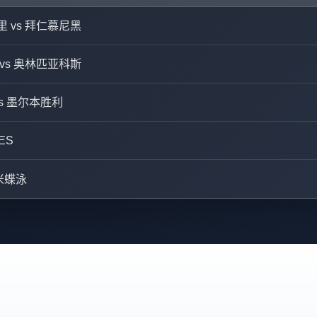
 vs 拜仁慕尼黑
vs 奥林匹亚科斯
vs 墨尔本胜利
TES
米蝶泳