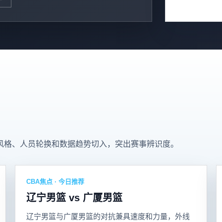
风格、人员轮换和数据趋势切入，突出赛事辨识度。
CBA焦点 · 今日推荐
辽宁男篮 vs 广厦男篮
辽宁男篮与广厦男篮的对抗兼具速度和力量，外线